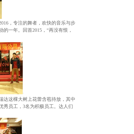
2016
，专注的舞者，欢快的音乐与步
动的一年。回首
2015
，“再没有恨，
瑞达这棵大树上花蕾含苞待放，其中
优秀员工，
3
名为积极员工。达人们