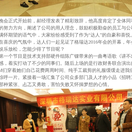
晚会正式开始前，郝经理发表了精彩致辞，他高度肯定了全体同
的努力方向，阐述了公司的用人理念，鼓励积极勤奋的员工与公
满怀期望的语气中，大家纷纷感受到了作为“达人”的自豪和喜悦
在喜庆的气氛中，达人们一起见证了格瑞达
2016
年会的开幕，年
娱乐放松，怎能少得了节目呢？
第一个节目是技术支持部硬件组陈广锞带来的一曲粤语歌《讲不
感，着实打动了不少的同事们。随后上场的是行政财务联合演出
M
们穿着她们自己花费两周时间、纯手工裁剪的礼服缓缓走进我
惊呼一片。紧接着一场汇集了公司众多部门及人才的小品《招聘
那种紧张、忐忑又勇敢，害怕失败又怀揣梦想的心情。