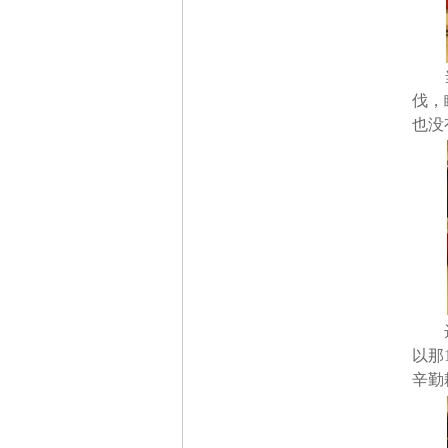
伐，
也没
以那
辛勤