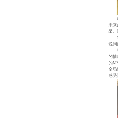
未来
昂、
说到
的情
的
M
全场
感受