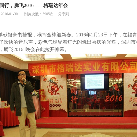
同行，腾飞2016——格瑞达年会
：
2016-01-30
浏览次数：
5905
次
分享到
羊献银毫书捷报，猴挥金棒迎新春。
2016
年
1
月
23
日下午，在福青
了欢快的音乐声，彩色气球配着灯光闪烁出喜庆的光辉，深圳市
，腾飞
2016
”晚会在此拉开帷幕。