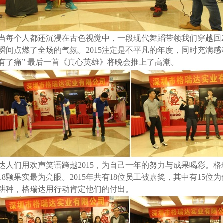
当每个人都还沉浸在古色视觉中，一段现代舞蹈带领我们穿越回
瞬间点燃了全场的气氛。
2015
注定是不平凡的年度，同时充满感
有了痛” 最后一首《真心英雄》将晚会推上了高潮。
达人们用欢声笑语跨越
2015
，为自己一年的努力与成果喝彩。格
18
颗果实最为亮眼。
2015
年共有
18
位员工被嘉奖，其中有
15
位为
耕种，格瑞达用行动肯定他们的付出。