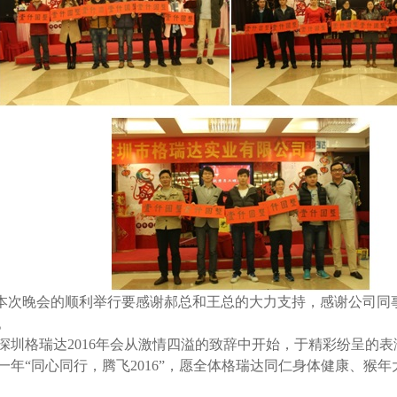
本次晚会的顺利举行要感谢郝总和王总的大力支持，感谢公司同
。
深圳格瑞达
2016
年会从激情四溢的致辞中开始，于精彩纷呈的表
一年“同心同行，腾飞
2016
”，愿全体格瑞达同仁身体健康、猴年