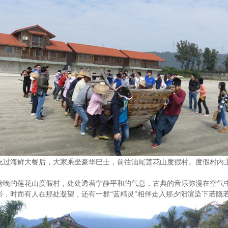
吃过海鲜大餐后，大家乘坐豪华巴士，前往汕尾莲花山度假村。度假村内
傍晚的莲花山度假村，处处透着宁静平和的气息，古典的音乐弥漫在空气
影，时而有人在那处凝望，还有一群“蓝精灵”相伴走入那夕阳渲染下若隐