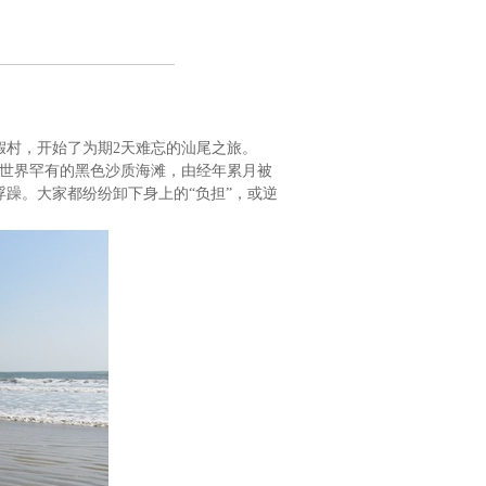
假村，开始了为期
2
天难忘的汕尾之旅。
世界罕有的黑色沙质海滩，由经年累月被
躁。大家都纷纷卸下身上的“负担”，或逆