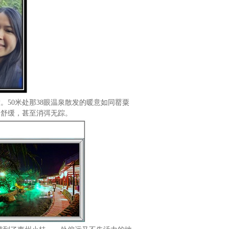
意。
50
米处那
38
眼温泉散发的暖意如同罂粟
了舒缓，甚至消弭无踪。