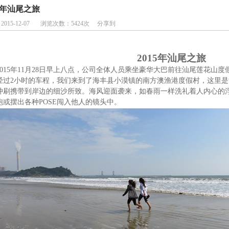
15年汕尾之旅
：
2015-12-07
浏览次数：
5424
次
分享到
2015
年汕尾之旅
015
年
11
月
28
日早上八点，公司全体人员乘坐豪华大巴前往汕尾莲花山度
经过
2
小时的车程，我们来到了海丰县小漠镇的南方澳渔港度假村，这里是
冲刷携带到岸边的细沙所致。海风迎面袭来，如春雨一样洗礼着人内心的浮
跑或摆出各种
POSE
闯入他人的镜头中。