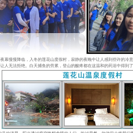
夜幕慢慢降临，入冬的莲花山度假村，寂静的夜晚中让人感到些许的冷
，让人无法拒绝。白天捕鱼的劳累，登山的酸疼都在这温和的药浴中得到