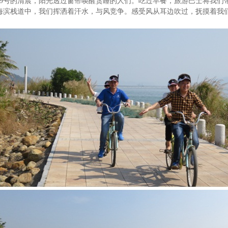
9
号的清晨，阳光透过窗帘唤醒贪睡的人们。吃过早餐，旅游巴士将我们
海滨栈道中，我们挥洒着汗水，与风竞争。感受风从耳边吹过，抚摸着我