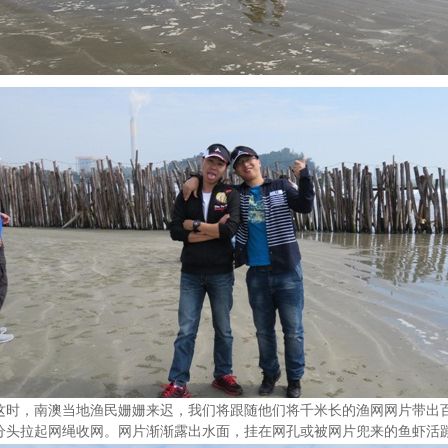
这时，南澳当地渔民姗姗来迟，我们将跟随他们将千米长的渔网网片带出
分头拉起网绳收网。网片渐渐露出水面，挂在网孔或被网片兜来的鱼虾活