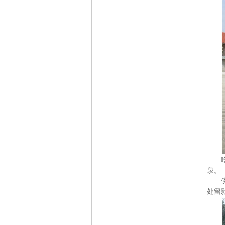
泉。
处留