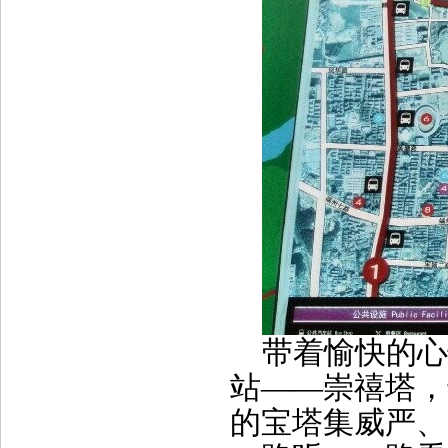
带着愉快的心
站——崇禧塔，
的宝塔集威严、