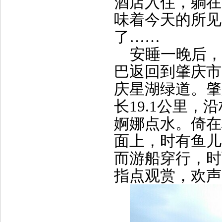
酒店入住，躺在
味着今天的所见
了……
安睡一晚后，
巴返回到肇庆市
庆星湖绿道。肇
长
19.1
公里，沿
婀娜点水。倚在
面上，时有鱼儿
而游船穿行，时
指点观赏，欢声