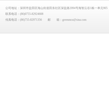
公司地址：深圳市盐田区海山街道田东社区深盐路2094号海智云谷1栋一单元905
联系电话：
(86)0755-82924608
传真电话：
(86)755-82971356
邮 箱：
greenmcu@sina.com