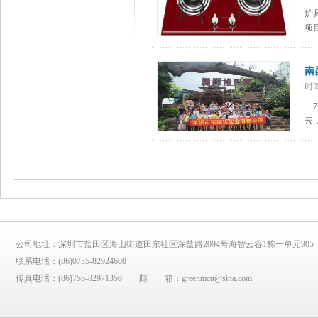
炉
项
南
时
7
云
公司地址：深圳市盐田区海山街道田东社区深盐路2094号海智云谷1栋一单元905
联系电话：
(86)0755-82924608
传真电话：
(86)755-82971356
邮 箱：
greenmcu@sina.com