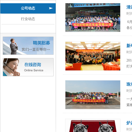
清
公司动态
时
行业动态
6
各
新
时
2
灯
珠
时
一
索
炉
时